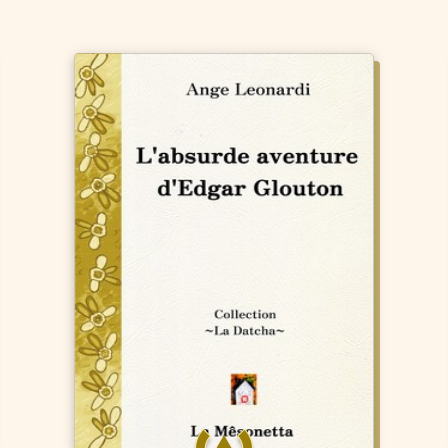
Des derviches tourneurs. La
métaphore est pertinente au
sujet de deux personnages,
l'un derviche, l'autre tourneur,
agitateurs gravissant avec
peine et ardeur la pente de
leur passion pour Michel
Sardou.
Cela donne un roman
satirique qui, probablement,
aurait fait rire Coluche, l'aristo
du peuple et des comiques. Un