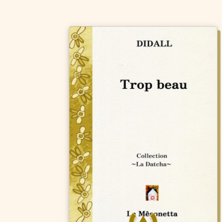
Un décor méditerranéen de
carte postale, bleu saphir avec
une petite bergerie sur des
terres encore sauvages,
fouettées par un meltem au
parfum d’ouzo. Un couple
aussi, jeune et amoureux, elle
surtout, à la beauté irréelle, à
la présence magnétique. Voilà
où l’écrivain breton invite le
lecteur à jeter l’ancre. Mais
soudain, dans cette Grèce