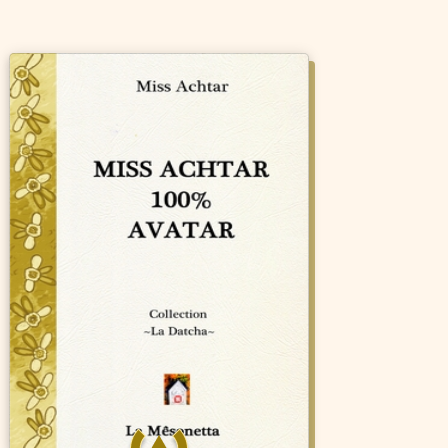
C'est l'histoire d'un ultime été
phébusien dans les toutes
premières années du XXIe
siècle, une languissante fin
d’époque au parfum de Mort à
Venise où se frôlent, se
croisent, se toisent et se
jaugent en toute
nonchalance, une
communauté éclectique à la
dent cruelle.
C'est l'histoire d'un couple